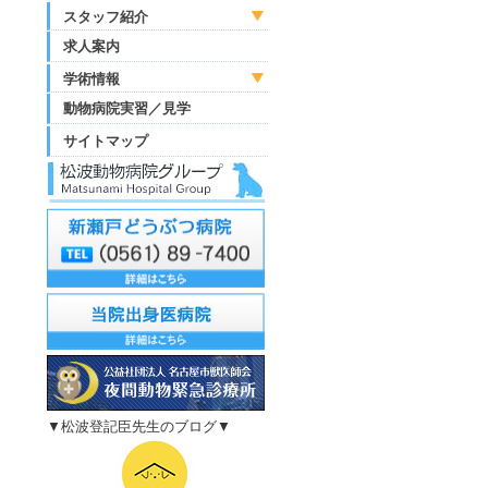
スタッフ紹介
求人案内
学術情報
動物病院実習／見学
サイトマップ
▼松波登記臣先生のブログ▼