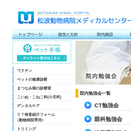
ワクチン
ペットの健康診断
まつなみ猫の診療室
院内勉強会一覧
こいぬ・こねこ科(小児科)
CT勉強会
デンタルケア
ＣＴ検査紹介フォーム
眼科勉強会
（動物病院専用）
トリミング